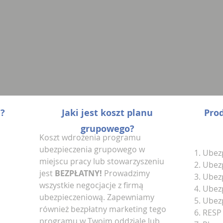
a?
Jaki jest koszt planu
Pro
grupowego?
Koszt wdrożenia programu
ubezpieczenia grupowego w
1. Ubez
miejscu pracy lub stowarzyszeniu
2. Ubez
jest
BEZPŁATNY!
Prowadzimy
3. Ubez
wszystkie negocjacje z firmą
4. Ubez
ubezpieczeniową. Zapewniamy
5. Ubez
również bezpłatny marketing tego
6. RESP
programu w Twoim oddziale lub