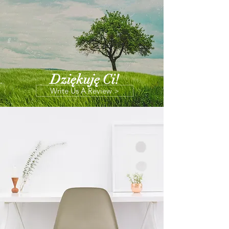
Dziękuję Ci!
Write Us A Review >